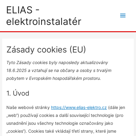
Přeskočit
Hlav
ELIAS -
na
men
elektroinstalatér
obsah
Consent
Consent
Consent
Consent
Consent
Statistick
Marketin
to
to
to
to
to
Zásady cookies (EU)
service
service
service
service
service
elementor
wordpress
ithemes-
youtube
ostatní
Tyto Zásady cookies byly naposledy aktualizovány
security
18.6.2025 a vztahují se na občany a osoby s trvalým
pobytem v Evropském hospodářském prostoru.
1. Úvod
Naše webové stránky
https://www.elias-elektro.cz
(dále jen
„web“) používají cookies a další související technologie (pro
usnadnění jsou všechny technologie označovány jako
„cookies“). Cookies také vkládají třetí strany, které jsme