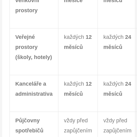
venkovní
měsíce
měsíců
prostory
Veřejné
každých
12
každých
24
prostory
měsíců
měsíců
(školy, hotely)
Kanceláře a
každých
12
každých
24
administrativa
měsíců
měsíců
Půjčovny
vždy před
vždy před
spotřebičů
zapůjčením
zapůjčením