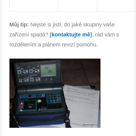
Můj tip:
Nejste si jistí, do jaké skupiny vaše
zařízení spadá?
[
kontaktujte mě
]
, rád vám s
rozdělením a plánem revizí pomohu.