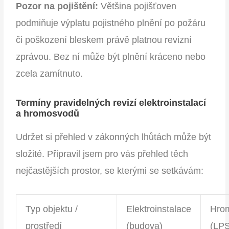
Pozor na pojištění:
Většina pojišťoven
podmiňuje výplatu pojistného plnění po požáru
či poškození bleskem právě platnou revizní
zprávou. Bez ní může být plnění kráceno nebo
zcela zamítnuto.
Termíny pravidelných revizí elektroinstalací
a hromosvodů
Udržet si přehled v zákonných lhůtách může být
složité. Připravil jsem pro vás přehled těch
nejčastějších prostor, se kterými se setkávám:
Typ objektu /
Elektroinstalace
Hro
prostředí
(budova)
(LPS