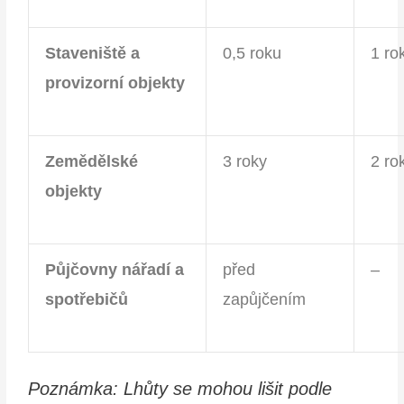
Staveniště a
0,5 roku
1 ro
provizorní objekty
Zemědělské
3 roky
2 ro
objekty
Půjčovny nářadí a
před
–
spotřebičů
zapůjčením
Poznámka: Lhůty se mohou lišit podle