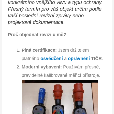
konkrétního vnějšího vlivu a typu ochrany.
Přesný termín pro váš objekt určím podle
vaší poslední revizní zprávy nebo
projektové dokumentace.
Proč objednat revizi u mě?
Plná certifikace:
Jsem držitelem
platného
osvědčení
a
oprávnění
TIČR
.
Moderní vybavení:
Používám přesné,
pravidelně kalibrované měřicí přístroje.