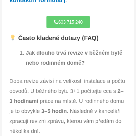
kontaktní formulář]
.
603 715 240
Často kladené dotazy (FAQ)
Jak dlouho trvá revize v běžném bytě
nebo rodinném domě?
Doba revize závisí na velikosti instalace a počtu
obvodů. U běžného bytu 3+1 počítejte cca s
2–
3 hodinami
práce na místě. U rodinného domu
je to obvykle
3–5 hodin
. Následně v kanceláři
zpracuji revizní zprávu, kterou vám předám do
několika dní.