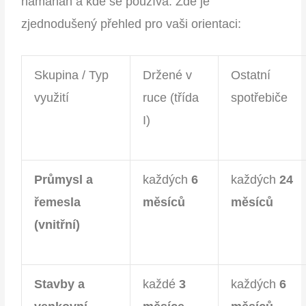
namáhán a kde se používá. Zde je
zjednodušený přehled pro vaši orientaci:
Skupina / Typ
Držené v
Ostatní
využití
ruce (třída
spotřebiče
I)
Průmysl a
každých
6
každých
24
řemesla
měsíců
měsíců
(vnitřní)
Stavby a
každé
3
každých
6