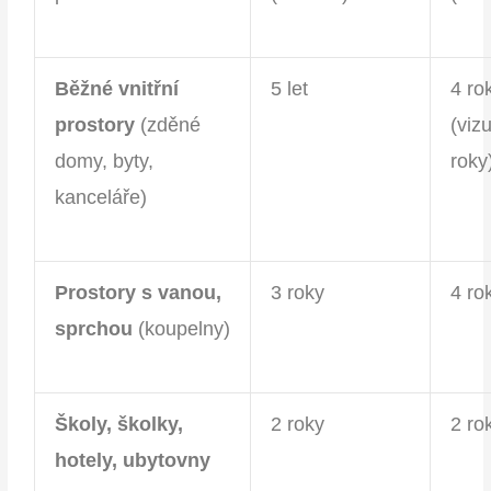
Běžné vnitřní
5 let
4 ro
prostory
(zděné
(viz
domy, byty,
roky
kanceláře)
Prostory s vanou,
3 roky
4 ro
sprchou
(koupelny)
Školy, školky,
2 roky
2 ro
hotely, ubytovny