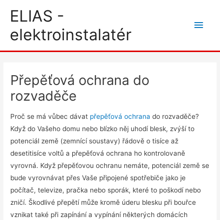
Přeskočit
Hlav
ELIAS -
na
men
elektroinstalatér
obsah
Přepěťová ochrana do
rozvaděče
Proč se má vůbec dávat
přepěťová ochrana
do rozvaděče?
Když do Vašeho domu nebo blízko něj uhodí blesk, zvýší to
potenciál země (zemnící soustavy) řádově o tisíce až
desetitisíce voltů a přepěťová ochrana ho kontrolovaně
vyrovná. Když přepěťovou ochranu nemáte, potenciál země se
bude vyrovnávat přes Vaše připojené spotřebiče jako je
počítač, televize, pračka nebo sporák, které to poškodí nebo
zničí. Škodlivé přepětí může kromě úderu blesku při bouřce
vznikat také při zapínání a vypínání některých domácích