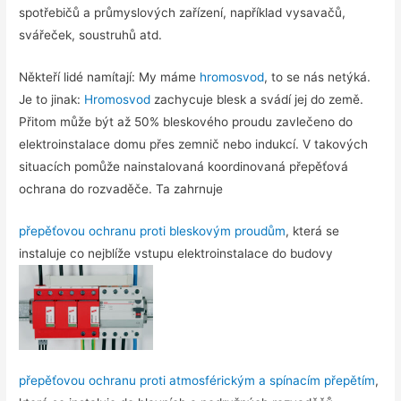
spotřebičů a průmyslových zařízení, například vysavačů,
svářeček, soustruhů atd.
Někteří lidé namítají: My máme
hromosvod
, to se nás netýká.
Je to jinak:
Hromosvod
zachycuje blesk a svádí jej do země.
Přitom může být až 50% bleskového proudu zavlečeno do
elektroinstalace domu přes zemnič nebo indukcí. V takových
situacích pomůže nainstalovaná koordinovaná přepěťová
ochrana do rozvaděče. Ta zahrnuje
přepěťovou ochranu proti bleskovým proudům
, která se
instaluje co nejblíže vstupu elektroinstalace do budovy
přepěťovou ochranu proti atmosférickým a spínacím přepětím
,