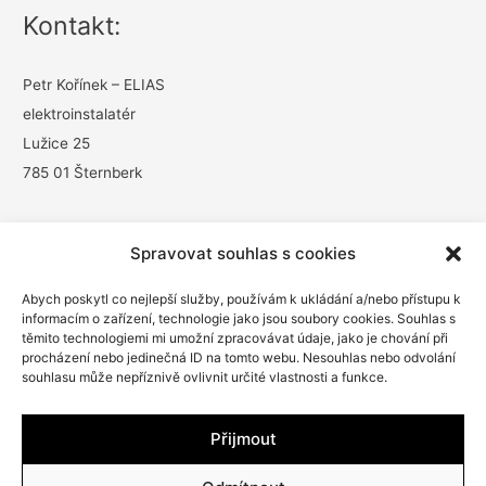
Kontakt:
Petr Kořínek – ELIAS
elektroinstalatér
Lužice 25
785 01 Šternberk
tel.:
603 715 240
Spravovat souhlas s cookies
e-mail:
info@elias-elektro.cz
Abych poskytl co nejlepší služby, používám k ukládání a/nebo přístupu k
informacím o zařízení, technologie jako jsou soubory cookies. Souhlas s
těmito technologiemi mi umožní zpracovávat údaje, jako je chování při
procházení nebo jedinečná ID na tomto webu. Nesouhlas nebo odvolání
souhlasu může nepříznivě ovlivnit určité vlastnosti a funkce.
Přijmout