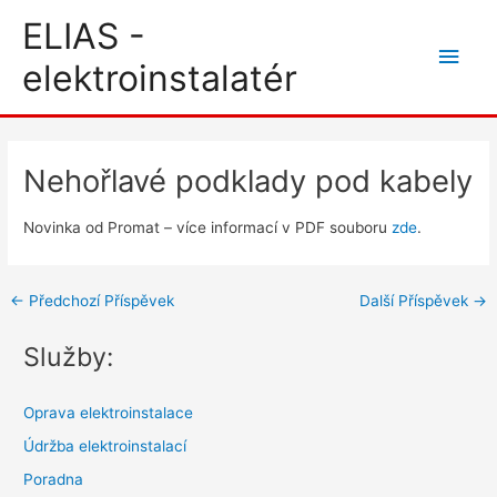
Přeskočit
Hlav
ELIAS -
na
men
elektroinstalatér
obsah
Post
navigation
Nehořlavé podklady pod kabely
Novinka od Promat – více informací v PDF souboru
zde
.
←
Předchozí Příspěvek
Další Příspěvek
→
Služby:
Oprava elektroinstalace
Údržba elektroinstalací
Poradna