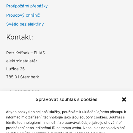
Protipožární přepážky
Proudový chránič
Světlo bez elektřiny
Kontakt:
Petr Kořínek – ELIAS
elektroinstalatér
Lužice 25
785 01 Šternberk
tel.:
603 715 240
Spravovat souhlas s cookies
e-mail:
info@elias-elektro.cz
Abych poskytl co nejlepší služby, používám k ukládání a/nebo přístupu k
informacím o zařízení, technologie jako jsou soubory cookies. Souhlas s
těmito technologiemi mi umožní zpracovávat údaje, jako je chování při
procházení nebo jedinečná ID na tomto webu. Nesouhlas nebo odvolání