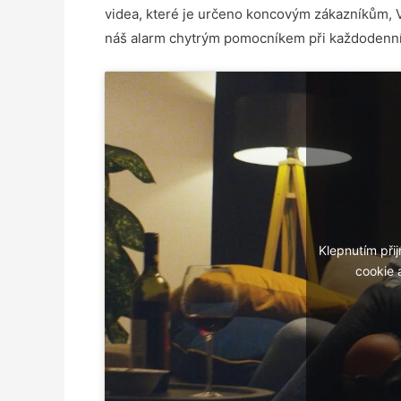
videa, které je určeno koncovým zákazníkům, 
náš alarm chytrým pomocníkem při každodenní
Klepnutím při
cookie 