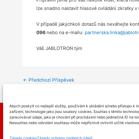
lze snadno nastavit hlasové ovládání zkratky v 
V případě jakýchkoli dotazů nás neváhejte kon
096
nebo na e-mailu:
partnerska.linka@jablotr
Váš JABLOTRON tým
←
Předchozí Příspěvek
Abych poskytl co nejlepší služby, používám k ukládání a/nebo přístupu k i
zařízení, technologie jako jsou soubory cookies. Souhlas s těmito technol
zpracovávat údaje, jako je chování při procházení nebo jedinečná ID na t
Kontakt: Petr Ko
Nesouhlas nebo odvolání souhlasu může nepříznivě ovlivnit určité vlastnos
Zásady cookies
Zásady ochrany osobních údajů