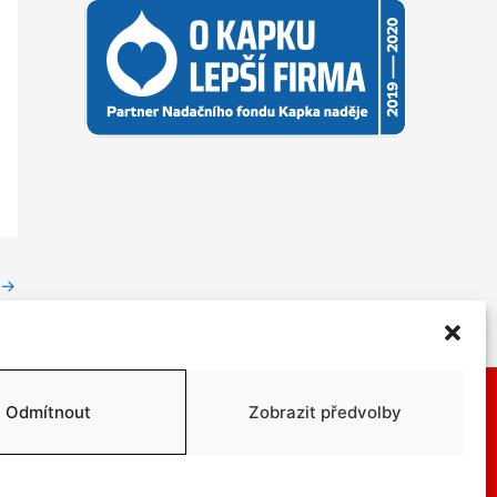
→
Odmítnout
Zobrazit předvolby
@elias-elektro.cz