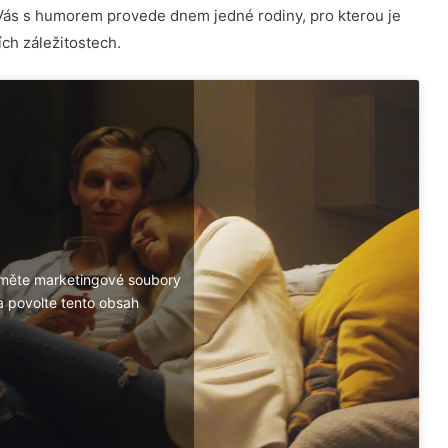
Vás s humorem provede dnem jedné rodiny, pro kterou je
ch záležitostech.
jměte marketingové soubory
a povolte tento obsah