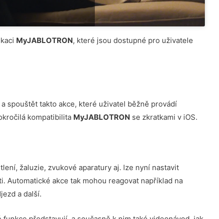
ikaci
MyJABLOTRON
, které jsou dostupné pro uživatele
a spouštět takto akce, které uživatel běžně provádí
kročilá kompatibilita
MyJABLOTRON
se zkratkami v iOS.
lení, žaluzie, zvukové aparatury aj. lze nyní nastavit
sti. Automatické akce tak mohou reagovat například na
jezd a další.
vé funkce představují, a současně k nim také videonávod, jak