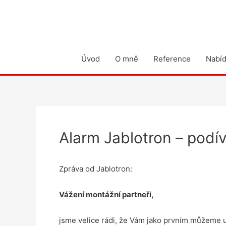
Přeskočit
na
obsah
Úvod
O mně
Reference
Nabí
Post
navigation
Alarm Jablotron – podív
Zpráva od Jablotron:
Vážení montážní
partneři,
jsme velice rádi, že Vám jako prvním můžeme 