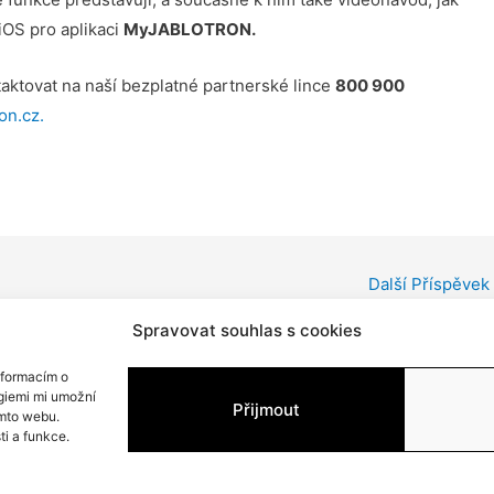
iOS pro aplikaci
MyJABLOTRON.
taktovat na naší bezplatné partnerské lince
800 900
on.cz.
Další Příspěvek
Spravovat souhlas s cookies
nformacím o
ogiemi mi umožní
Přijmout
omto webu.
řínek – ELIAS – elektroinstalatér Mobil 603 715 240 E-mail: info
ti a funkce.
Copyright © 2026
ELIAS - elektroinstalatér