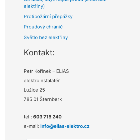
elektřiny)
Protipožární přepážky
Proudový chránič
Světlo bez elektřiny
Kontakt:
Petr Kořínek – ELIAS
elektroinstalatér
Lužice 25
785 01 Šternberk
tel.:
603 715 240
e-mail:
info@elias-elektro.cz