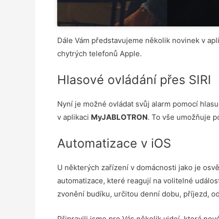
Dále Vám představujeme několik novinek v apl
chytrých telefonů Apple.
Hlasové ovládání přes SIRI
Nyní je možné ovládat svůj alarm pomocí hlasu 
v aplikaci
MyJABLOTRON
. To vše umožňuje po
Automatizace v iOS
U některých zařízení v domácnosti jako je osvět
automatizace, které reagují na volitelné událo
zvonění budíku, určitou denní dobu, příjezd, od
Připravili jsme pro Vás několik videí, která no