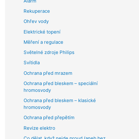
Alarm
Rekuperace
Ohřev vody
Elektrické topení
Měření a regulace
Světelné zdroje Philips
Svítidla
Ochrana před mrazem
Ochrana před bleskem – speciální
hromosvody
Ochrana před bleskem – klasické
hromosvody
Ochrana před přepětím
Revize elektro
Co dělat, když nejde proud (aneb bez